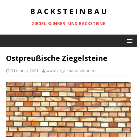
B A C K S T E I N B A U
ZIEGEL KLINKER -UND BACKSTEINE
Ostpreußische Ziegelsteine
31 marca, 2021
www.ziegelmanufaktur.eu