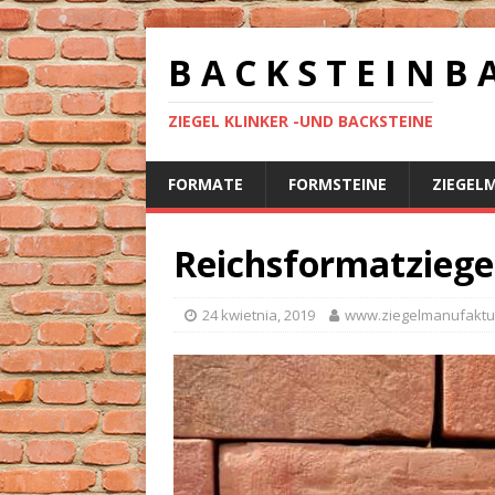
B A C K S T E I N B 
ZIEGEL KLINKER -UND BACKSTEINE
FORMATE
FORMSTEINE
ZIEGEL
Reichsformatziege
24 kwietnia, 2019
www.ziegelmanufaktu