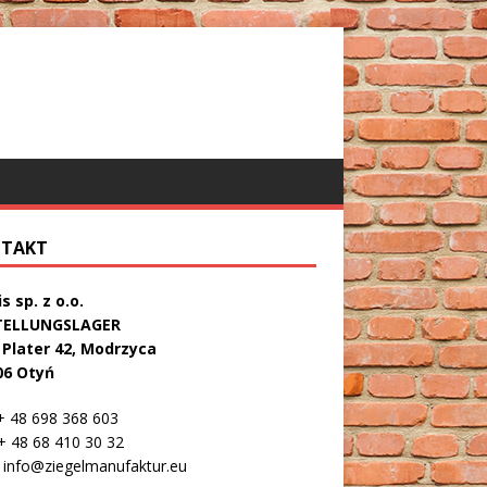
TAKT
s sp. z o.o.
TELLUNGSLAGER
. Plater 42, Modrzyca
06 Otyń
 48 698 368 603
 48 68 410 30 32
info@ziegelmanufaktur.eu