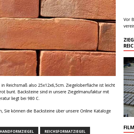
Vor B
verei
ZIE
REI
in Reichsmaß also 25x12x6,5cm. Ziegeloberfläche ist leicht
 rot bunt. Backsteine sind in unsere Ziegelmanufaktur mit
atur liegt bei 980 C.
ben, Sie können die Backsteine über unsere Online Kataloge
FIL
HANDFORMZIEGEL
REICHSFORMATZIEGEL