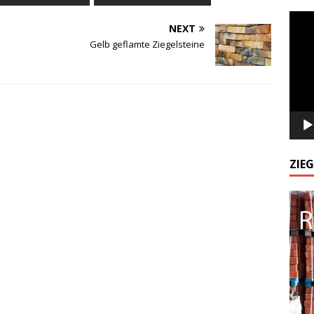
Odtw
NEXT
video
Gelb geflamte Ziegelsteine
ZIE