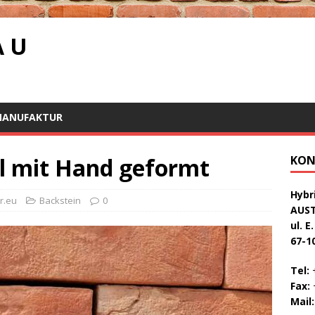
A U
MANUFAKTUR
l mit Hand geformt
KON
Hybri
r.eu
Backstein
0
AUS
ul. E
67-1
Tel:
+
Fax:
+
Mail: