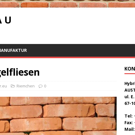
A U
MANUFAKTUR
elfliesen
KON
Hybri
r.eu
Riemchen
0
AUS
ul. E
67-1
Tel:
+
Fax:
+
Mail: