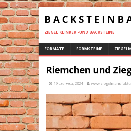
B A C K S T E I N B 
ZIEGEL KLINKER -UND BACKSTEINE
FORMATE
FORMSTEINE
ZIEGEL
Riemchen und Zieg
19 czerwca, 2024
www.ziegelmanufaktu