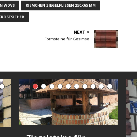
EN WDVS
RIEMCHEN ZIEGELFLIESEN 250X65 MM
 FROSTSICHER
NEXT
Formsteine für Gesimse
Vollklinker Hartbrand
Fehlbrandsteine –
Klinkerfassade in
Ziegelmauer