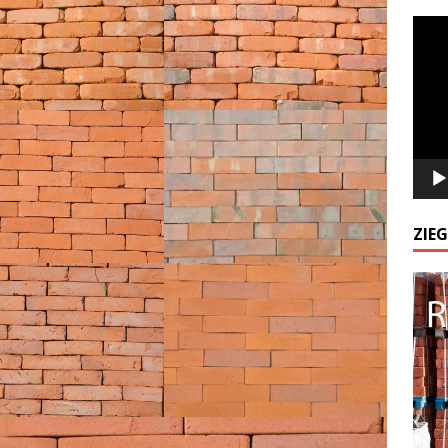
Odtw
video
ZIE