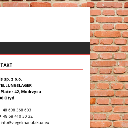
TAKT
s sp. z o.o.
TELLUNGSLAGER
. Plater 42, Modrzyca
06 Otyń
 48 698 368 603
 48 68 410 30 32
info@ziegelmanufaktur.eu