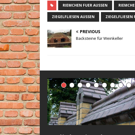
RIEMCHEN FUER AUSSEN
RIEMCH
ZIEGELFLIESEN AUSSEN
ZIEGELFLIESEN
PREVIOUS
Backsteine für Weinkeller
Klinkerziegel in
Dachkonsolen aus