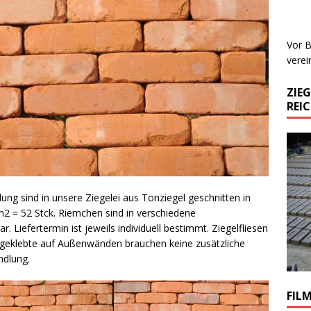
Vor B
verei
ZIE
REI
ng sind in unsere Ziegelei aus Tonziegel geschnitten in
2 = 52 Stck. Riemchen sind in verschiedene
 Liefertermin ist jeweils individuell bestimmt. Ziegelfliesen
angeklebte auf Außenwänden brauchen keine zusätzliche
ndlung.
FIL