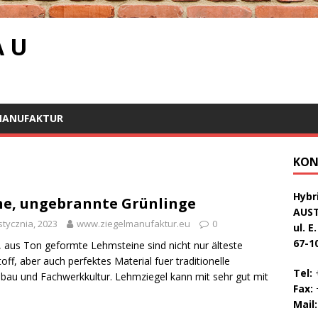
A U
MANUFAKTUR
KON
Hybri
e, ungebrannte Grünlinge
AUS
stycznia, 2023
www.ziegelmanufaktur.eu
0
ul. E
67-1
 aus Ton geformte Lehmsteine sind nicht nur älteste
off, aber auch perfektes Material fuer traditionelle
Tel:
+
au und Fachwerkkultur. Lehmziegel kann mit sehr gut mit
Fax:
+
Mail: