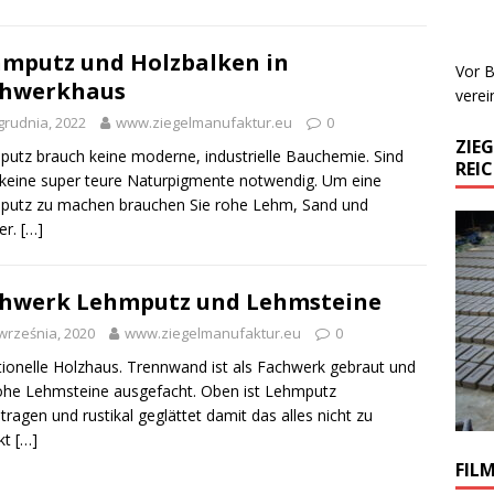
mputz und Holzbalken in
Vor B
chwerkhaus
verei
grudnia, 2022
www.ziegelmanufaktur.eu
0
ZIE
utz brauch keine moderne, industrielle Bauchemie. Sind
REI
keine super teure Naturpigmente notwendig. Um eine
putz zu machen brauchen Sie rohe Lehm, Sand und
er.
[…]
hwerk Lehmputz und Lehmsteine
września, 2020
www.ziegelmanufaktur.eu
0
tionelle Holzhaus. Trennwand ist als Fachwerk gebraut und
ohe Lehmsteine ausgefacht. Oben ist Lehmputz
tragen und rustikal geglättet damit das alles nicht zu
kt
[…]
FIL