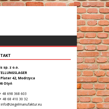
TAKT
s sp. z o.o.
TELLUNGSLAGER
. Plater 42, Modrzyca
06 Otyń
 48 698 368 603
 48 68 410 30 32
info@ziegelmanufaktur.eu