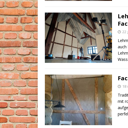
Leh
Fa
22 
Lehmp
auch 
Lehm
Wass
Fac
18 
Tradi
mit r
aufge
perfe