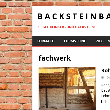
B A C K S T E I N B 
ZIEGEL KLINKER -UND BACKSTEINE
FORMATE
FORMSTEINE
ZIEGEL
fachwerk
Roh
10 
Rohe,
Baust
Lehmb
[…]