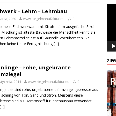
Odtw
hwerk – Lehm – Lehmbau
video
arca, 2020
www.ziegelmanufaktur.eu
0
tionelle Fachwerkwand mit Stroh-Lehm ausgefacht. Stroh-
Mischung ist älteste Bauweise die Menschheit kennt. Sie
n Lehmmörtel selbst auf Baustelle vorzubereiten. Sie
hen keine teure Fertigmischung
[…]
ZIE
nlinge – rohe, ungebrante
mziegel
stycznia, 2014
www.ziegelmanufaktur.eu
0
inge das sind rohe, ungebratene Lehmziegel gepresste aus
ischung von Ton, Sand und Stroh. Meistens diese
lsteine sind als Dämmstoff für Innenausbau verwendet
[…]