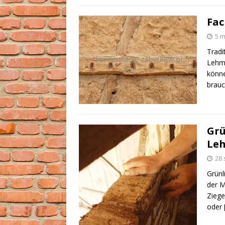
Fac
5 m
Tradi
Lehm 
könne
brauc
Grü
Leh
28 
Grünl
der M
Ziege
oder