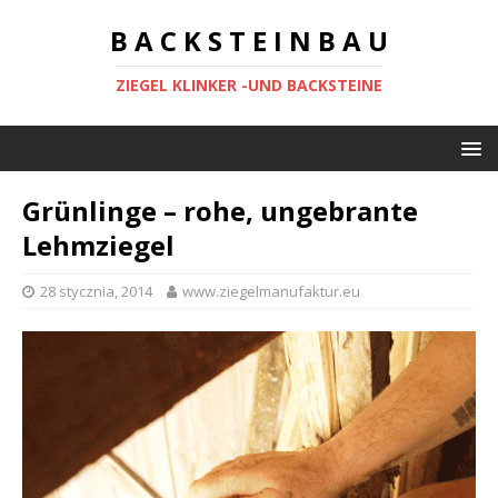
B A C K S T E I N B A U
ZIEGEL KLINKER -UND BACKSTEINE
Grünlinge – rohe, ungebrante
Lehmziegel
28 stycznia, 2014
www.ziegelmanufaktur.eu