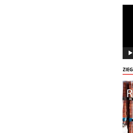
Odtw
video
ZIE