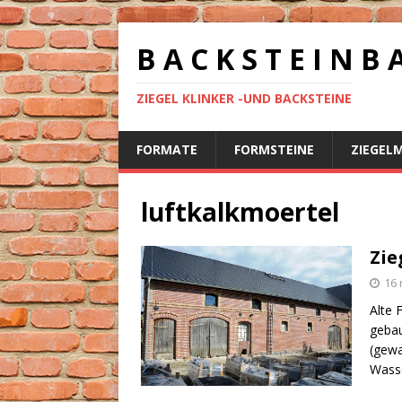
B A C K S T E I N B 
ZIEGEL KLINKER -UND BACKSTEINE
FORMATE
FORMSTEINE
ZIEGEL
luftkalkmoertel
Zie
16 
Alte 
gebau
(gewa
Wass