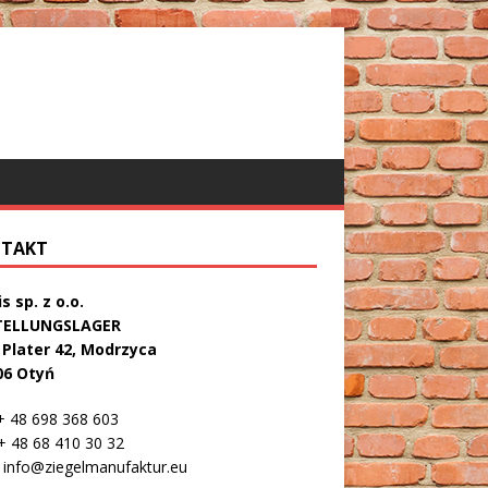
TAKT
s sp. z o.o.
TELLUNGSLAGER
. Plater 42, Modrzyca
06 Otyń
 48 698 368 603
 48 68 410 30 32
info@ziegelmanufaktur.eu