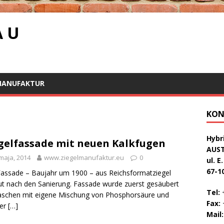
A U
MANUFAKTUR
KON
Hybri
gelfassade mit neuen Kalkfugen
AUS
maja, 2014
www.ziegelmanufaktur.eu
0
ul. E
67-1
Fassade – Baujahr um 1900 – aus Reichsformatziegel
t nach den Sanierung. Fassade wurde zuerst gesäubert
Tel:
+
schen mit eigene Mischung von Phosphorsäure und
Fax:
+
er
[…]
Mail: