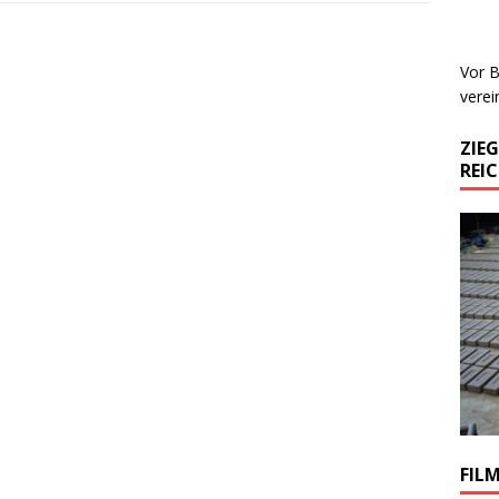
Vor B
verei
ZIE
REI
FIL