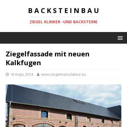
B A C K S T E I N B A U
ZIEGEL KLINKER -UND BACKSTEINE
Ziegelfassade mit neuen
Kalkfugen
16 maja, 2014
www.ziegelmanufaktur.eu