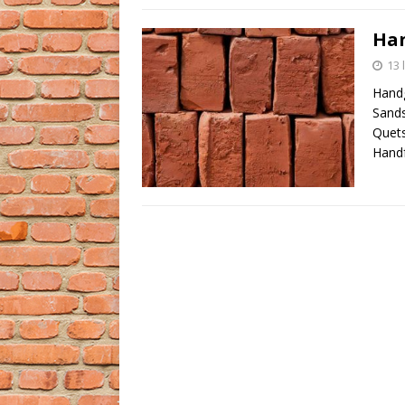
Han
13 
Handg
Sands
Quets
Handf