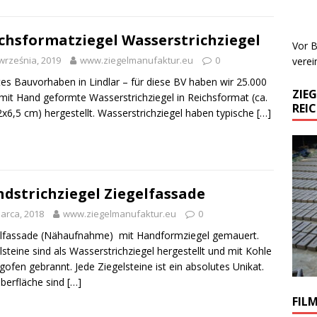
chsformatziegel Wasserstrichziegel
Vor B
września, 2019
www.ziegelmanufaktur.eu
0
verei
tes Bauvorhaben in Lindlar – für diese BV haben wir 25.000
ZIE
 mit Hand geformte Wasserstrichziegel in Reichsformat (ca.
REI
x6,5 cm) hergestellt. Wasserstrichziegel haben typische
[…]
dstrichziegel Ziegelfassade
arca, 2018
www.ziegelmanufaktur.eu
0
elfassade (Nähaufnahme) mit Handformziegel gemauert.
lsteine sind als Wasserstrichziegel hergestellt und mit Kohle
ngofen gebrannt. Jede Ziegelsteine ist ein absolutes Unikat.
berfläche sind
[…]
FIL