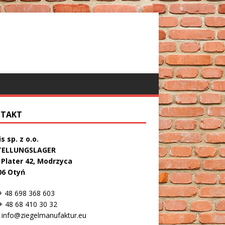
TAKT
s sp. z o.o.
TELLUNGSLAGER
. Plater 42, Modrzyca
06 Otyń
 48 698 368 603
 48 68 410 30 32
info@ziegelmanufaktur.eu