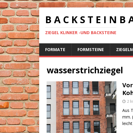
B A C K S T E I N B 
ZIEGEL KLINKER -UND BACKSTEINE
FORMATE
FORMSTEINE
ZIEGEL
wasserstrichziegel
Vor
Ko
2 l
Aus T
mm. (
leich