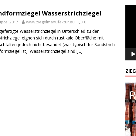
Odtw
dformziegel Wasserstrichziegel
video
lipca, 2017
www.ziegelmanufaktur.eu
0
efertigte Wasserstrichziegel in Unterschied zu den
trichziegel eignen sich durch rustikale Oberfläche mit
chfalten jedoch nicht besandet (was typisch für Sandstrich
ormziegel ist). Wasserstrichziegel sind
[…]
ZIE