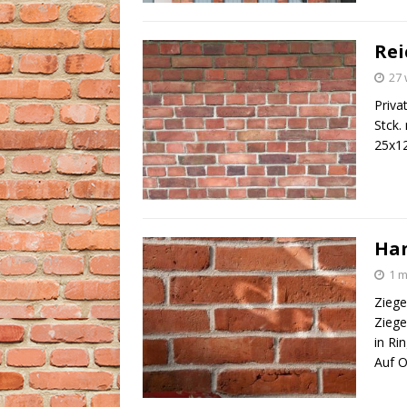
Rei
27 
Priva
Stck.
25x12
Han
1 m
Zieg
Ziege
in Ri
Auf O