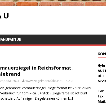
A U
MANUFAKTUR
KON
Hybri
mauerziegel in Reichsformat.
AUS
hlebrand
ul. E
istopada, 2023
www.ziegelmanufaktur.eu
0
67-1
on gebrannte Vormauerziegel. Ziegelformat ist 250x120x65
Tel:
+
Verbrauch für 1qm = ca. 54 Stck.). Ziegelfarbe ist rot bunt
Fax:
+
t schattiert. Auf einigen Ziegelsteinen können
[…]
Mail: