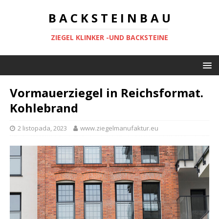
B A C K S T E I N B A U
ZIEGEL KLINKER -UND BACKSTEINE
Vormauerziegel in Reichsformat.
Kohlebrand
2 listopada, 2023
www.ziegelmanufaktur.eu