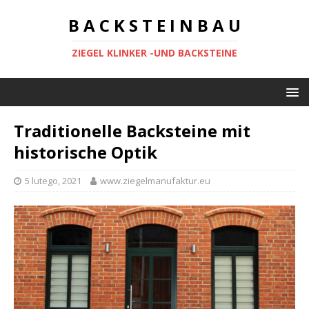
B A C K S T E I N B A U
ZIEGEL KLINKER -UND BACKSTEINE
Traditionelle Backsteine mit
historische Optik
5 lutego, 2021
www.ziegelmanufaktur.eu