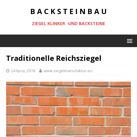
B A C K S T E I N B A U
ZIEGEL KLINKER -UND BACKSTEINE
Traditionelle Reichsziegel
24 lipca, 2018
www.ziegelmanufaktur.eu