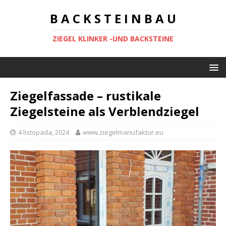
B A C K S T E I N B A U
ZIEGEL KLINKER -UND BACKSTEINE
Ziegelfassade – rustikale
Ziegelsteine als Verblendziegel
4 listopada, 2024
www.ziegelmanufaktur.eu