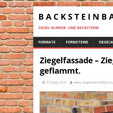
B A C K S T E I N B 
ZIEGEL KLINKER -UND BACKSTEINE
FORMATE
FORMSTEINE
ZIEGEL
Ziegelfassade – Zie
geflammt.
27 maja, 2015
www.ziegelmanufaktur.e