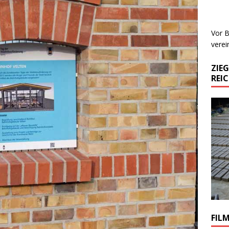
Vor B
verei
ZIE
REI
FIL