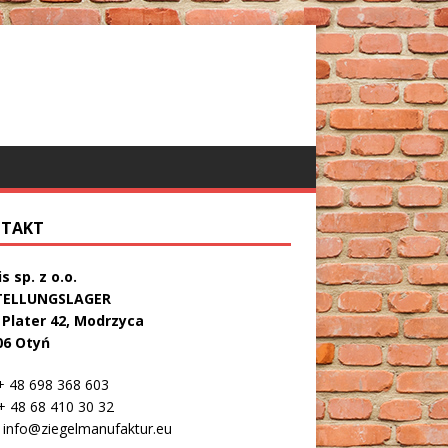
TAKT
s sp. z o.o.
TELLUNGSLAGER
. Plater 42, Modrzyca
06 Otyń
 48 698 368 603
 48 68 410 30 32
info@ziegelmanufaktur.eu