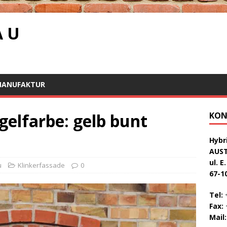
A U
MANUFAKTUR
gelfarbe: gelb bunt
KON
Hybri
AUS
ul. E
u
Klinkerfassade
0
67-1
Tel:
+
Fax:
+
Mail: