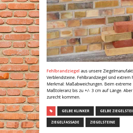
Fehlbrandziegel
aus unsere Ziegelmanufaktu
Verblendsteine. Fehlbrandziegel sind extrem 
Merkmal: Maßabweichungen. Beim extreme Hit
Maßtoleranz bis zu +/- 3 cm auf Länge. Aber
zurecht kommen.
GELBE KLINKER
GELBE ZIEGELSTE
ZIEGELFASSADE
ZIEGELSTEINE