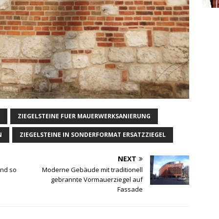
ZIEGELSTEINE FUER MAUERWERKSANIERUNG
N
ZIEGELSTEINE IN SONDERFORMAT ERSATZZIEGEL
NEXT
ind so
Moderne Gebäude mit traditionell
gebrannte Vormauerziegel auf
Fassade