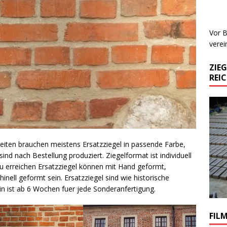
Vor B
verei
ZIE
REI
eiten brauchen meistens Ersatzziegel in passende Farbe,
nd nach Bestellung produziert. Ziegelformat ist individuell
u erreichen Ersatzziegel können mit Hand geformt,
nell geformt sein. Ersatzziegel sind wie historische
min ist ab 6 Wochen fuer jede Sonderanfertigung.
FIL