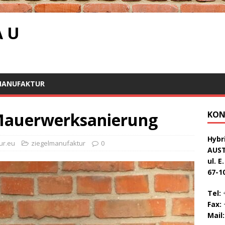
A U
MANUFAKTUR
 Mauerwerksanierung
KON
Hybri
ur.eu
ziegelmanufaktur
0
AUS
ul. E
67-1
Tel:
+
Fax:
+
Mail: