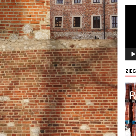
Odtw
video
ZIE