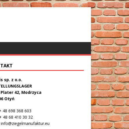
TAKT
s sp. z o.o.
TELLUNGSLAGER
. Plater 42, Modrzyca
06 Otyń
 48 698 368 603
 48 68 410 30 32
info@ziegelmanufaktur.eu