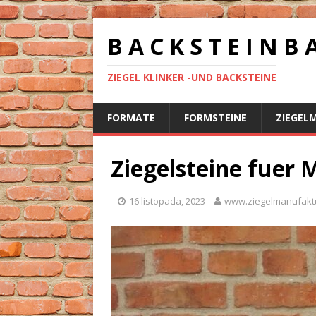
B A C K S T E I N B 
ZIEGEL KLINKER -UND BACKSTEINE
FORMATE
FORMSTEINE
ZIEGEL
Ziegelsteine fuer
16 listopada, 2023
www.ziegelmanufakt