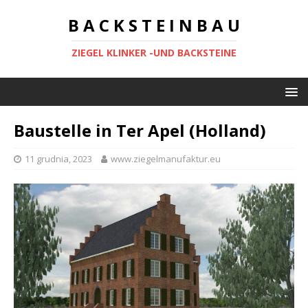
B A C K S T E I N B A U
ZIEGEL KLINKER -UND BACKSTEINE
Baustelle in Ter Apel (Holland)
11 grudnia, 2023
www.ziegelmanufaktur.eu