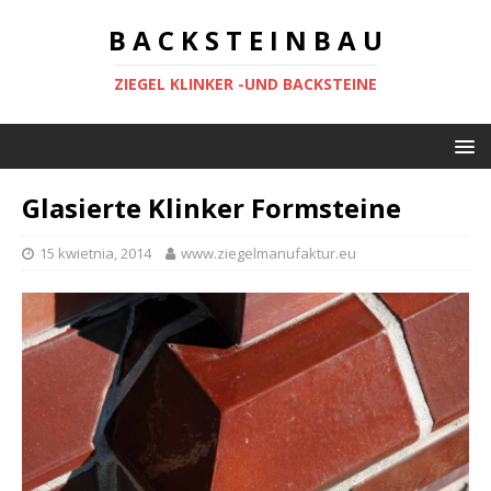
B A C K S T E I N B A U
ZIEGEL KLINKER -UND BACKSTEINE
Glasierte Klinker Formsteine
15 kwietnia, 2014
www.ziegelmanufaktur.eu