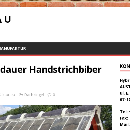
A U
MANUFAKTUR
ldauer Handstrichbiber
KON
Hybri
AUS
ul. E
aktur.eu
Dachziegel
0
67-1
Tel:
+
Fax:
+
Mail: