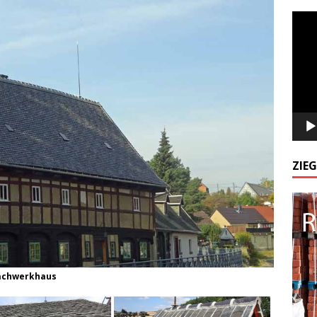
Odtw
video
ZIE
Fachwerkhaus