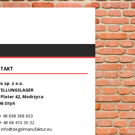
TAKT
s sp. z o.o.
TELLUNGSLAGER
. Plater 42, Modrzyca
06 Otyń
 48 698 368 603
 48 68 410 30 32
info@ziegelmanufaktur.eu