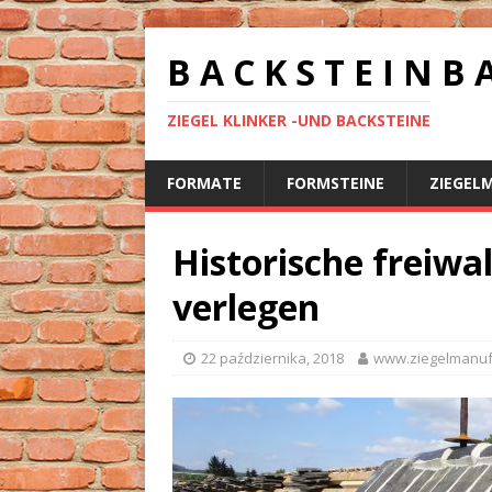
B A C K S T E I N B 
ZIEGEL KLINKER -UND BACKSTEINE
FORMATE
FORMSTEINE
ZIEGEL
Historische freiwa
verlegen
22 października, 2018
www.ziegelmanuf