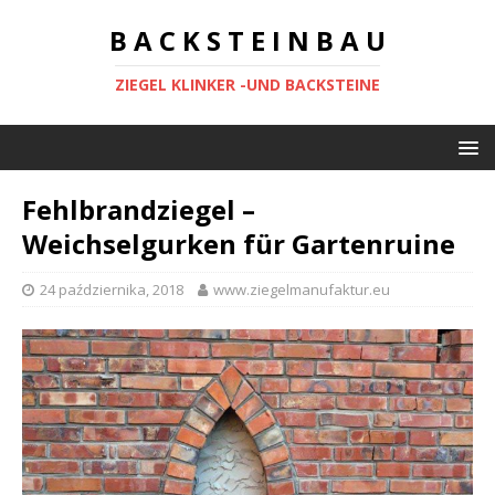
B A C K S T E I N B A U
ZIEGEL KLINKER -UND BACKSTEINE
Fehlbrandziegel –
Weichselgurken für Gartenruine
24 października, 2018
www.ziegelmanufaktur.eu