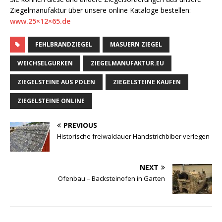
Ziegelmanufaktur über unsere online Kataloge bestellen:
www.25×12×65.de
FEHLBRANDZIEGEL
MASUERN ZIEGEL
WEICHSELGURKEN
ZIEGELMANUFAKTUR.EU
ZIEGELSTEINE AUS POLEN
ZIEGELSTEINE KAUFEN
ZIEGELSTEINE ONLINE
PREVIOUS
Historische freiwaldauer Handstrichbiber verlegen
NEXT
Ofenbau – Backsteinofen in Garten