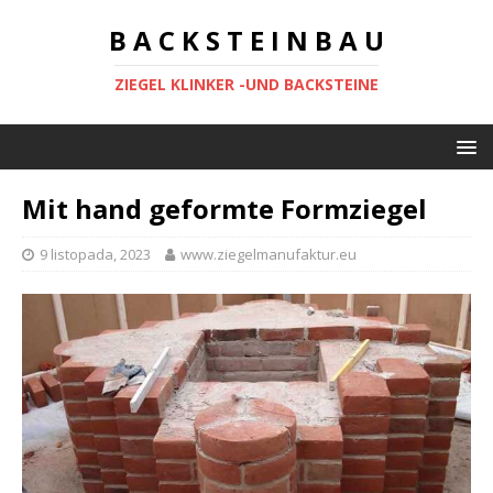
B A C K S T E I N B A U
ZIEGEL KLINKER -UND BACKSTEINE
Mit hand geformte Formziegel
9 listopada, 2023
www.ziegelmanufaktur.eu