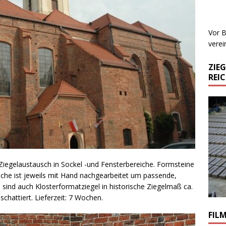
Vor B
verei
ZIE
REI
iegelaustausch in Sockel -und Fensterbereiche. Formsteine
läche ist jeweils mit Hand nachgearbeitet um passende,
sind auch Klosterformatziegel in historische Ziegelmaß ca.
schattiert. Lieferzeit: 7 Wochen.
FIL