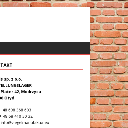
TAKT
s sp. z o.o.
TELLUNGSLAGER
. Plater 42, Modrzyca
06 Otyń
 48 698 368 603
 48 68 410 30 32
info@ziegelmanufaktur.eu