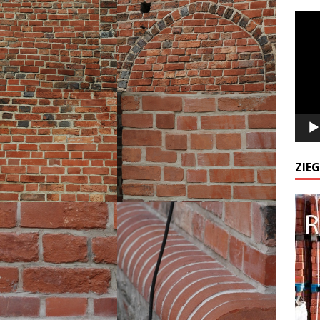
Odtw
video
ZIE