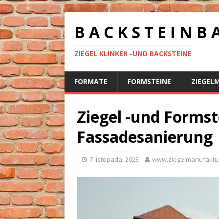
B A C K S T E I N B 
ZIEGEL KLINKER -UND BACKSTEINE
FORMATE
FORMSTEINE
ZIEGEL
Ziegel -und Formst
Fassadesanierung
7 listopada, 2023
www.ziegelmanufaktu