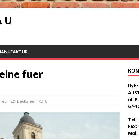
A U
MANUFAKTUR
eine fuer
KON
Hybri
AUS
ul. E
r.eu
Backstein
0
67-1
Tel:
+
Fax:
+
Mail: