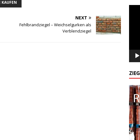
E KAUFEN
Odtw
video
NEXT
Fehlbrandziegel – Weichselgurken als
Verblendziegel
ZIE