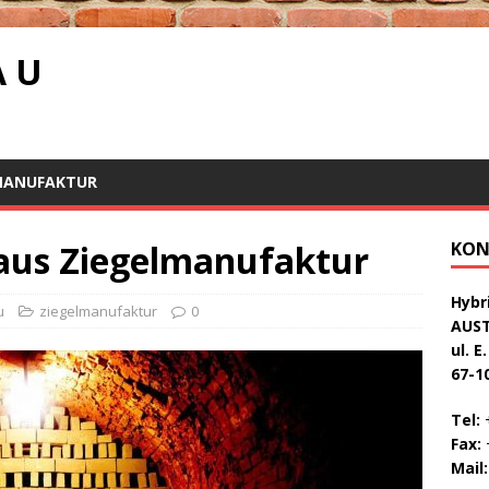
A U
MANUFAKTUR
 aus Ziegelmanufaktur
KON
Hybri
u
ziegelmanufaktur
0
AUS
ul. E
67-1
Tel:
+
Fax:
+
Mail: