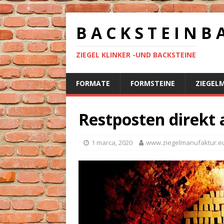
B A C K S T E I N B 
ZIEGEL KLINKER -UND BACKSTEINE
FORMATE
FORMSTEINE
ZIEGEL
Restposten direkt
1 marca, 2020
www.ziegelmanufaktur.e