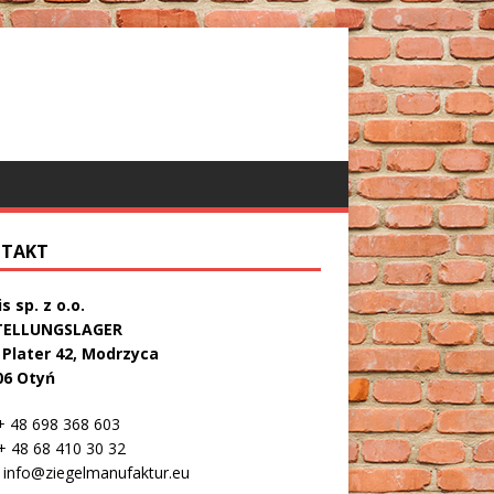
TAKT
s sp. z o.o.
TELLUNGSLAGER
. Plater 42, Modrzyca
06 Otyń
 48 698 368 603
 48 68 410 30 32
info@ziegelmanufaktur.eu