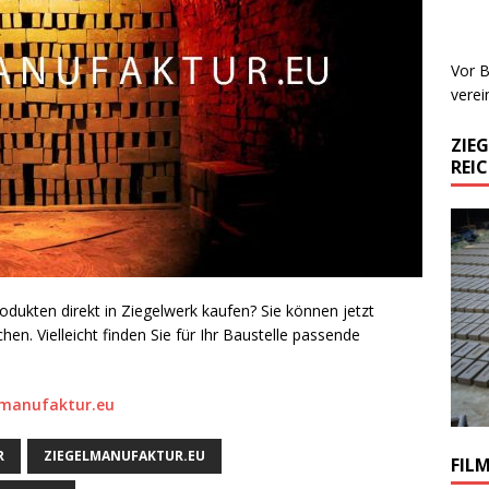
Vor B
verei
ZIE
REI
dukten direkt in Ziegelwerk kaufen? Sie können jetzt
en. Vielleicht finden Sie für Ihr Baustelle passende
lmanufaktur.eu
R
ZIEGELMANUFAKTUR.EU
FIL