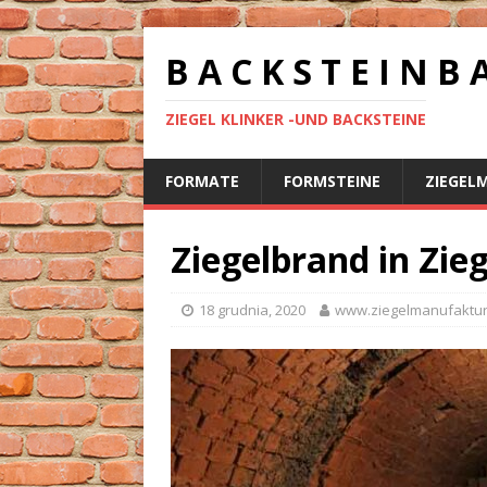
B A C K S T E I N B 
ZIEGEL KLINKER -UND BACKSTEINE
FORMATE
FORMSTEINE
ZIEGEL
Ziegelbrand in Zi
18 grudnia, 2020
www.ziegelmanufaktur