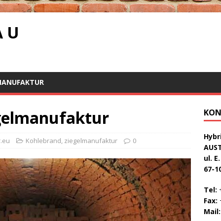
A U
MANUFAKTUR
egelmanufaktur
KON
Hybri
.eu
Kohlebrand
,
ziegelmanufaktur
0
AUS
ul. E
67-1
Tel:
+
Fax:
+
Mail: