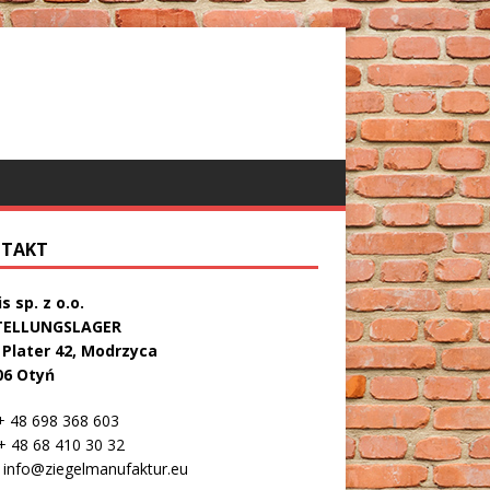
TAKT
s sp. z o.o.
TELLUNGSLAGER
. Plater 42, Modrzyca
06 Otyń
 48 698 368 603
 48 68 410 30 32
info@ziegelmanufaktur.eu